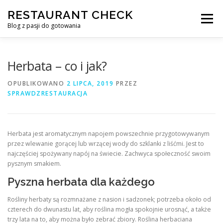
Przejdź
RESTAURANT CHECK
do
Menu
treści
Blog z pasji do gotowania
Herbata – co i jak?
OPUBLIKOWANO
2 LIPCA, 2019
PRZEZ
SPRAWDZRESTAURACJA
Herbata jest aromatycznym napojem powszechnie przygotowywanym
przez wlewanie gorącej lub wrzącej wody do szklanki z liśćmi. Jest to
najczęściej spożywany napój na świecie. Zachwyca społeczność swoim
pysznym smakiem.
Pyszna herbata dla każdego
Rośliny herbaty są rozmnażane z nasion i sadzonek; potrzeba około od
czterech do dwunastu lat, aby roślina mogła spokojnie urosnąć, a także
trzy lata na to, aby można było zebrać zbiory. Roślina herbaciana