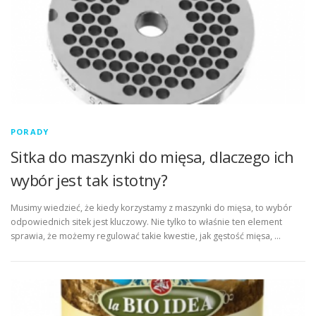
PORADY
Sitka do maszynki do mięsa, dlaczego ich
wybór jest tak istotny?
Musimy wiedzieć, że kiedy korzystamy z maszynki do mięsa, to wybór
odpowiednich sitek jest kluczowy. Nie tylko to właśnie ten element
sprawia, że możemy regulować takie kwestie, jak gęstość mięsa, …