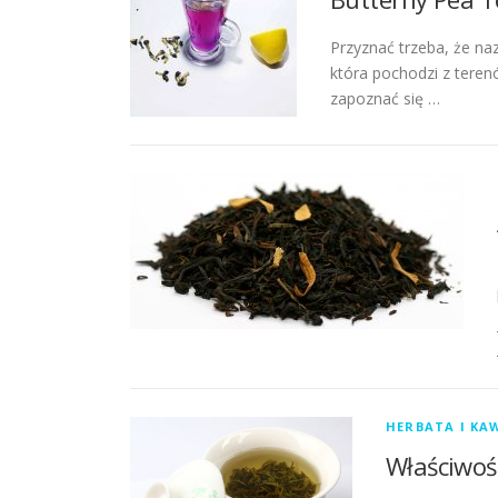
Przyznać trzeba, że na
która pochodzi z teren
zapoznać się …
HERBATA I KA
Właściwośc