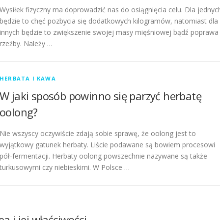
Wysiłek fizyczny ma doprowadzić nas do osiągnięcia celu. Dla jednyc
będzie to chęć pozbycia się dodatkowych kilogramów, natomiast dla
innych będzie to zwiększenie swojej masy mięśniowej bądź poprawa
rzeźby. Należy …
HERBATA I KAWA
W jaki sposób powinno się parzyć herbatę
oolong?
Nie wszyscy oczywiście zdają sobie sprawę, że oolong jest to
wyjątkowy gatunek herbaty. Liście podawane są bowiem procesowi
pół-fermentacji. Herbaty oolong powszechnie nazywane są także
turkusowymi czy niebieskimi. W Polsce …
a i jej właściwości