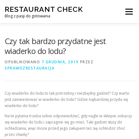
Przejdź
RESTAURANT CHECK
do
Menu
treści
Blog z pasji do gotowania
Czy tak bardzo przydatne jest
wiaderko do lodu?
OPUBLIKOWANO
7 GRUDNIA, 2019
PRZEZ
SPRAWDZRESTAURACJA
Czy wiaderko do lodu to tak potrzebny i niezbędny gadżet? Czy warto
jest zainwestować w wiaderko do lodu? Gdzie najbardziej przyda się
wiaderko do lodu?
Na te pytania trzeba sobie odpowiedzieć, gdy nagle w sklepie zobaczy
się wiaderko do lodu i zapragnie się go mieć. Taki gadżet służy do
ochładzania, więc może przed jego zakupem też się ochłodzić choć
przez chwilę?