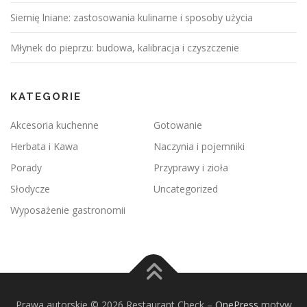
Siemię lniane: zastosowania kulinarne i sposoby użycia
Młynek do pieprzu: budowa, kalibracja i czyszczenie
KATEGORIE
Akcesoria kuchenne
Gotowanie
Herbata i Kawa
Naczynia i pojemniki
Porady
Przyprawy i zioła
Słodycze
Uncategorized
Wyposażenie gastronomii
Prawa autorskie © 2026 Restaurant Check
–
OnePress
motyw