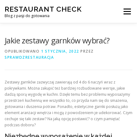
Przejdź
RESTAURANT CHECK
do
Menu
treści
Blog z pasji do gotowania
Jakie zestawy garnków wybrać?
OPUBLIKOWANO
1 STYCZNIA, 2022
PRZEZ
SPRAWDZRESTAURACJA
Zestawy garnków zazwyczaj zawierają od 4 do 6 naczyń wraz z
pokrywkami. Można zakupić też bardziej rozbudowane wersje, jakie
dadzą sporą wygodę w kuchni. Dzięki temu bez problemu wyposażymy
przestrzeń kuchenną we wszystko to, co przyda nam się do smażenia,
gotowania i duszenia potraw. Ponadto, estetyczne garnki posłużą jako
element aranżacji wnętrza i mogą z powodzeniem je udekorować. Czym
cechuje się taki zestaw? Na jaką opcję postawić? o czym pamiętać
podczas doboru?
Niezbędne wyposażenie w każdej