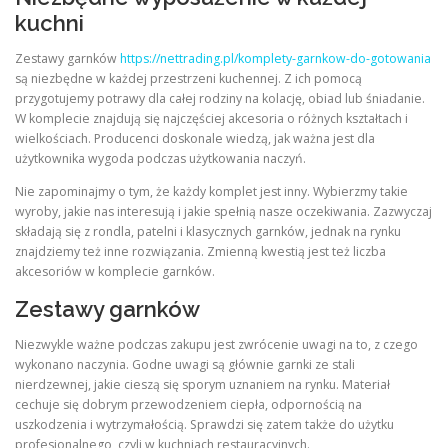
kuchni
Zestawy garnków
https://nettrading.pl/komplety-garnkow-do-gotowania
są niezbędne w każdej przestrzeni kuchennej. Z ich pomocą
przygotujemy potrawy dla całej rodziny na kolację, obiad lub śniadanie.
W komplecie znajdują się najczęściej akcesoria o różnych kształtach i
wielkościach. Producenci doskonale wiedzą, jak ważna jest dla
użytkownika wygoda podczas użytkowania naczyń.
Nie zapominajmy o tym, że każdy komplet jest inny. Wybierzmy takie
wyroby, jakie nas interesują i jakie spełnią nasze oczekiwania. Zazwyczaj
składają się z rondla, patelni i klasycznych garnków, jednak na rynku
znajdziemy też inne rozwiązania. Zmienną kwestią jest też liczba
akcesoriów w komplecie garnków.
Zestawy garnków
Niezwykle ważne podczas zakupu jest zwrócenie uwagi na to, z czego
wykonano naczynia. Godne uwagi są głównie garnki ze stali
nierdzewnej, jakie cieszą się sporym uznaniem na rynku. Materiał
cechuje się dobrym przewodzeniem ciepła, odpornością na
uszkodzenia i wytrzymałością. Sprawdzi się zatem także do użytku
profesjonalnego, czyli w kuchniach restauracyjnych.