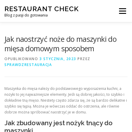
Przejdź
RESTAURANT CHECK
do
Menu
treści
Blog z pasji do gotowania
Jak naostrzyć noże do maszynki do
mięsa domowym sposobem
OPUBLIKOWANO
3 STYCZNIA, 2023
PRZEZ
SPRAWDZRESTAURACJA
Maszynka do mięsa należy do podstawowego wyposażenia kuchni, a
nożyki to jej najważniejsze elementy. Jeśli są dobrej jakości, to szybko i
dokładnie tną mięso. Niestety często zdarza się, że są bardzo delikatne i
szybko się tępią. Można je wówczas oddać do ostrzenia, ale równie
dobrze można spróbować naostrzyć je w domu.
Jak zbudowany jest nożyk tnący do
maszynki