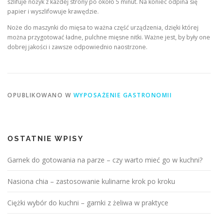
szlifuje nożyk z każdej strony po około 5 minut. Na koniec odpina się
papier i wyszlifowuje krawędzie.
Noże do maszynki do mięsa to ważna część urządzenia, dzięki której
można przygotować ładne, pulchne mięsne nitki. Ważne jest, by były one
dobrej jakości i zawsze odpowiednio naostrzone.
OPUBLIKOWANO W
WYPOSAŻENIE GASTRONOMII
OSTATNIE WPISY
Garnek do gotowania na parze – czy warto mieć go w kuchni?
Nasiona chia – zastosowanie kulinarne krok po kroku
Ciężki wybór do kuchni – garnki z żeliwa w praktyce