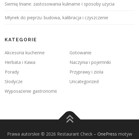
Siemię lniane: zastosowania kulinarne i sposoby użycia
Młynek do pieprzu: budowa, kalibracja i czyszczenie
KATEGORIE
Akcesoria kuchenne
Gotowanie
Herbata i Kawa
Naczynia i pojemniki
Porady
Przyprawy i zioła
Słodycze
Uncategorized
Wyposażenie gastronomii
Prawa autorskie © 2026 Restaurant Check
–
OnePress
motyw