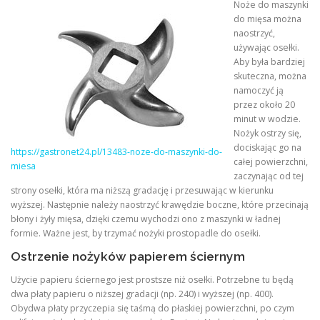
Noże do maszynki
do mięsa można
naostrzyć,
używając osełki.
Aby była bardziej
skuteczna, można
namoczyć ją
przez około 20
minut w wodzie.
Nożyk ostrzy się,
dociskając go na
https://gastronet24.pl/13483-noze-do-maszynki-do-
całej powierzchni,
miesa
zaczynając od tej
strony osełki, która ma niższą gradację i przesuwając w kierunku
wyższej. Następnie należy naostrzyć krawędzie boczne, które przecinają
błony i żyły mięsa, dzięki czemu wychodzi ono z maszynki w ładnej
formie. Ważne jest, by trzymać nożyki prostopadle do osełki.
Ostrzenie nożyków papierem ściernym
Użycie papieru ściernego jest prostsze niż osełki. Potrzebne tu będą
dwa płaty papieru o niższej gradacji (np. 240) i wyższej (np. 400).
Obydwa płaty przyczepia się taśmą do płaskiej powierzchni, po czym