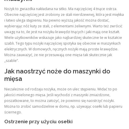
Nożyk to gwiazdka nakładana na sitko. Ma najczęściej 4 tnące ostrza.
Obecnie najczęściej jest zrobiony ze stali nierdzewnej, która jest miękka
i łatwo ulega stępieniu. Na pewno wyższą jakość można dostać,
wybierając nóż kuty ze stali, z elementami żeliwnymi. Warto też zwrócić
uwagę na to, ile jest na nożyku krawędzi tnących i jaki mają one kształt.
Wiele użytkowników wskazuje jako najbardziej skuteczne te w kształcie
szabli. Tego typu nożyki najczęściej spotyka się obecnie w maszynkach
elektrycznych. W domowych, ręcznych nożyki mają proste krawędzie.
Można zauważyć, że nie przesuwają one mięsa tak skutecznie jak
„szable”.
Jak naostrzyć noże do maszynki do
mięsa
Niezależnie od rodzaju nożyka, może on ulec stępieniu. Widać to po
jakości mielonego mięsa. Jeśli wychodzi z maszynki zmiażdżone,
poszatkowane, to można założyć, że powinno się naostrzyć nożyki.
Można to zrobić samodzielnie w domu, np. używając osełki lub papieru
ściernego.
Ostrzenie przy użyciu osełki