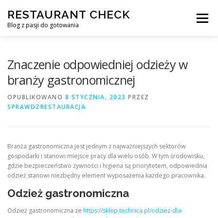
Przejdź
RESTAURANT CHECK
do
Menu
treści
Blog z pasji do gotowania
Znaczenie odpowiedniej odzieży w
branży gastronomicznej
OPUBLIKOWANO
8 STYCZNIA, 2023
PRZEZ
SPRAWDZRESTAURACJA
Branża gastronomiczna jest jednym z najważniejszych sektorów
gospodarki i stanowi miejsce pracy dla wielu osób. W tym środowisku,
gdzie bezpieczeństwo żywności i higiena są priorytetem, odpowiednia
odzież stanowi niezbędny element wyposażenia każdego pracownika.
Odzież gastronomiczna
Odzież gastronomiczna ze
https://sklep.technica.pl/odziez-dla-