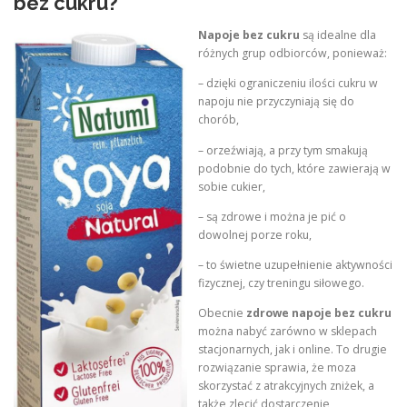
bez cukru?
Napoje bez cukru
są idealne dla
różnych grup odbiorców, ponieważ:
– dzięki ograniczeniu ilości cukru w
napoju nie przyczyniają się do
chorób,
– orzeźwiają, a przy tym smakują
podobnie do tych, które zawierają w
sobie cukier,
– są zdrowe i można je pić o
dowolnej porze roku,
– to świetne uzupełnienie aktywności
fizycznej, czy treningu siłowego.
Obecnie
zdrowe
napoje bez cukru
można nabyć zarówno w sklepach
stacjonarnych, jak i online. To drugie
rozwiązanie sprawia, że moza
skorzystać z atrakcyjnych zniżek, a
także zlecić dostarczenie