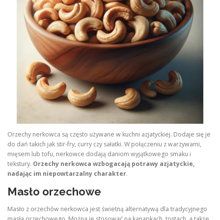
Orzechy nerkowca są często używane w kuchni azjatyckiej. Dodaje się je
do dań takich jak stir-fry, curry czy sałatki. W połączeniu z warzywami,
mięsem lub tofu, nerkowce dodają daniom wyjątkowego smaku i
tekstury.
Orzechy nerkowca wzbogacają potrawy azjatyckie,
nadając im niepowtarzalny charakter
.
Masło orzechowe
Masło z orzechów nerkowca jest świetną alternatywą dla tradycyjnego
masła orzechowego. Można je stosować na kanapkach, tostach, a także