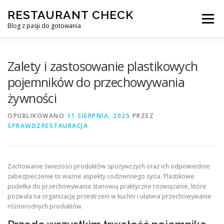
Przejdź
RESTAURANT CHECK
do
Menu
treści
Blog z pasji do gotowania
Zalety i zastosowanie plastikowych
pojemników do przechowywania
żywności
OPUBLIKOWANO
11 SIERPNIA, 2025
PRZEZ
SPRAWDZRESTAURACJA
Zachowanie świeżości produktów spożywczych oraz ich odpowiednie
zabezpieczenie to ważne aspekty codziennego życia. Plastikowe
pudełka do przechowywania stanowią praktyczne rozwiązanie, które
pozwala na organizację przestrzeni w kuchni i ułatwia przechowywanie
różnorodnych produktów.