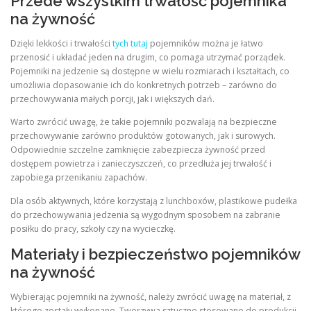
Przede wszystkim trwałość pojemnika
na żywność
Dzięki lekkości i trwałości
tych tutaj
pojemników można je łatwo
przenosić i układać jeden na drugim, co pomaga utrzymać porządek.
Pojemniki na jedzenie są dostępne w wielu rozmiarach i kształtach, co
umożliwia dopasowanie ich do konkretnych potrzeb – zarówno do
przechowywania małych porcji, jak i większych dań.
Warto zwrócić uwagę, że takie pojemniki pozwalają na bezpieczne
przechowywanie zarówno produktów gotowanych, jak i surowych.
Odpowiednie szczelne zamknięcie zabezpiecza żywność przed
dostępem powietrza i zanieczyszczeń, co przedłuża jej trwałość i
zapobiega przenikaniu zapachów.
Dla osób aktywnych, które korzystają z lunchboxów, plastikowe pudełka
do przechowywania jedzenia są wygodnym sposobem na zabranie
posiłku do pracy, szkoły czy na wycieczkę.
Materiały i bezpieczeństwo pojemników
na żywność
Wybierając pojemniki na żywność, należy zwrócić uwagę na materiał, z
którego zostały wykonane. Tworzywa sztuczne stosowane do produkcji