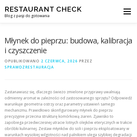
Przejdź
RESTAURANT CHECK
do
Menu
treści
Blog z pasji do gotowania
Młynek do pieprzu: budowa, kalibracja
i czyszczenie
OPUBLIKOWANO
2 CZERWCA, 2026
PRZEZ
SPRAWDZRESTAURACJA
Zastanawiasz się, dlaczego świeżo zmielone przyprawy uwalniają
odmienny aromat w zależności od zastosowanego sprzętu? Odpowiedź
warunkuje geometria ostrzy oraz parametry ustawień samego
mechanizmu. Prawidłowo skonfigurowany młynek do pieprzu
precyzyjnie przecina strukturę komórkową ziaren. Zjawisko to
zapobiega przedwczesnej utracie lotnych olejków eterycznych w trakcie
obróbki kulinarnej. Zestaw młynków do soli i pieprzu eksploatowany w
warunkach wysokiej wilgotności nad palnikiem ulega szybkiej degradacji