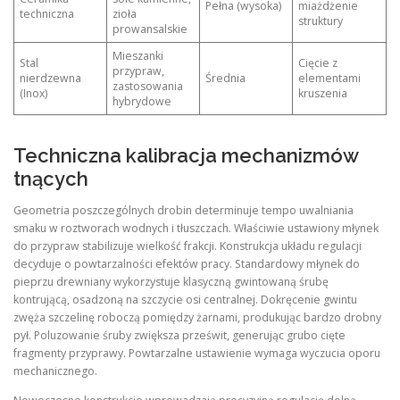
Pełna (wysoka)
miażdżenie
techniczna
zioła
struktury
prowansalskie
Mieszanki
Stal
Cięcie z
przypraw,
nierdzewna
Średnia
elementami
zastosowania
(Inox)
kruszenia
hybrydowe
Techniczna kalibracja mechanizmów
tnących
Geometria poszczególnych drobin determinuje tempo uwalniania
smaku w roztworach wodnych i tłuszczach. Właściwie ustawiony młynek
do przypraw stabilizuje wielkość frakcji. Konstrukcja układu regulacji
decyduje o powtarzalności efektów pracy. Standardowy młynek do
pieprzu drewniany wykorzystuje klasyczną gwintowaną śrubę
kontrującą, osadzoną na szczycie osi centralnej. Dokręcenie gwintu
zwęża szczelinę roboczą pomiędzy żarnami, produkując bardzo drobny
pył. Poluzowanie śruby zwiększa prześwit, generując grubo cięte
fragmenty przyprawy. Powtarzalne ustawienie wymaga wyczucia oporu
mechanicznego.