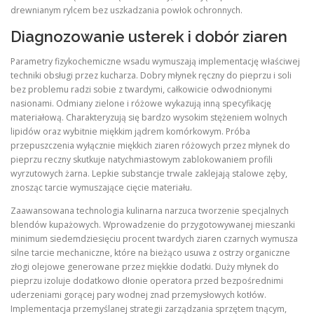
drewnianym rylcem bez uszkadzania powłok ochronnych.
Diagnozowanie usterek i dobór ziaren
Parametry fizykochemiczne wsadu wymuszają implementację właściwej
techniki obsługi przez kucharza. Dobry młynek ręczny do pieprzu i soli
bez problemu radzi sobie z twardymi, całkowicie odwodnionymi
nasionami. Odmiany zielone i różowe wykazują inną specyfikację
materiałową. Charakteryzują się bardzo wysokim stężeniem wolnych
lipidów oraz wybitnie miękkim jądrem komórkowym. Próba
przepuszczenia wyłącznie miękkich ziaren różowych przez młynek do
pieprzu reczny skutkuje natychmiastowym zablokowaniem profili
wyrzutowych żarna. Lepkie substancje trwale zaklejają stalowe zęby,
znosząc tarcie wymuszające cięcie materiału.
Zaawansowana technologia kulinarna narzuca tworzenie specjalnych
blendów kupażowych. Wprowadzenie do przygotowywanej mieszanki
minimum siedemdziesięciu procent twardych ziaren czarnych wymusza
silne tarcie mechaniczne, które na bieżąco usuwa z ostrzy organiczne
złogi olejowe generowane przez miękkie dodatki. Duży młynek do
pieprzu izoluje dodatkowo dłonie operatora przed bezpośrednimi
uderzeniami gorącej pary wodnej znad przemysłowych kotłów.
Implementacja przemyślanej strategii zarządzania sprzętem tnącym,