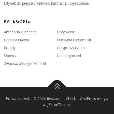
Młynek do pieprzu: budowa, kalibracja i czyszczenie
KATEGORIE
Akcesoria kuchenne
Gotowanie
Herbata i Kawa
Naczynia i pojemniki
Porady
Przyprawy i zioła
Słodycze
Uncategorized
Wyposażenie gastronomii
Prawa autorskie © 2026 Restaurant Check
–
OnePress
motyw
wg FameThemes