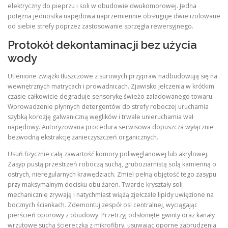
elektryczny do pieprzu i soli w obudowie dwukomorowej. Jedna
potężna jednostka napędowa naprzemiennie obsługuje dwie izolowane
od siebie strefy poprzez zastosowanie sprzęgła rewersyjnego.
Protokół dekontaminacji bez użycia
wody
Utlenione związki tłuszczowe z surowych przypraw nadbudowują się na
wewnętrznych matrycach i prowadnicach. Zjawisko jełczenia w krótkim
czasie całkowicie degraduje sensorykę świeżo załadowanego towaru.
Wprowadzenie płynnych detergentów do strefy roboczej uruchamia
szybką korozję galwaniczną węglików i trwale unieruchamia wał
napędowy. Autoryzowana procedura serwisowa dopuszcza wyłącznie
bezwodną ekstrakcję zanieczyszczeń organicznych.
Usuń fizycznie całą zawartość komory poliwęglanowej lub akrylowej.
Zasyp pustą przestrzeń roboczą suchą, gruboziarnistą solą kamienną o
ostrych, nieregularnych krawędziach. Zmiel pełną objętość tego zasypu
przy maksymalnym docisku obu żaren. Twarde kryształy soli
mechanicznie zrywają i natychmiast wiążą zjełczałe lipidy uwięzione na
bocznych ściankach. Zdemontuj zespół osi centralnej, wyciągając
pierścień oporowy z obudowy. Przetrzyj odsłonięte gwinty oraz kanały
wrzutowe suchą ściereczką z mikrofibry, usuwając oporne zabrudzenia