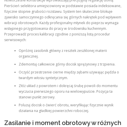
Nowoczesne konstrukcje wprowadzają precyzyjną regulację dolną.
Pierścień selektora umiejscowiony w podstawie posiada indeksowane,
fizyczne stopnie grubości rozstawu. System ten skutecznie blokuje
zjawisko samoczynnego odkręcania się górnych nakrętek pod wpływem
wibracji obrotowych. Każdy profesjonalny młynek do pieprzu wymaga
wstępnego przygotowania do pracy w środowisku kuchennym.
Przeprowadź proces kalibracji zgodnie z poniższą listą procedur
serwisowych:
Opróżnij zasobnik główny z resztek zeszklonej materii
organicznej.
Zdemontuj całkowicie górny docisk sprężynowy z trzpienia.
Oczyść przestrzenie cierne między zębami używając pędzla o
twardym włosiu syntetycznym.
Złóż układ z powrotem i dokręcaj śrubę powoli do momentu
wyczucia pierwszego oporu na wielowypuście. Pozycja ta
stanowi punkt zerowy.
Poluzuj docisk o ćwierć obrotu, weryfikując fizycznie wynik
działania na gładkiej powierzchni roboczej.
Zasilanie i moment obrotowy w różnych