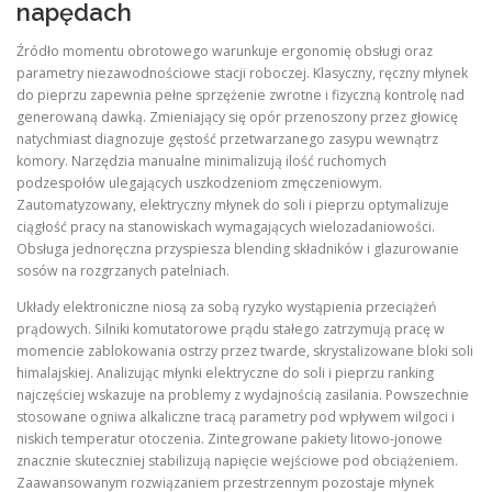
napędach
Źródło momentu obrotowego warunkuje ergonomię obsługi oraz
parametry niezawodnościowe stacji roboczej. Klasyczny, ręczny młynek
do pieprzu zapewnia pełne sprzężenie zwrotne i fizyczną kontrolę nad
generowaną dawką. Zmieniający się opór przenoszony przez głowicę
natychmiast diagnozuje gęstość przetwarzanego zasypu wewnątrz
komory. Narzędzia manualne minimalizują ilość ruchomych
podzespołów ulegających uszkodzeniom zmęczeniowym.
Zautomatyzowany, elektryczny młynek do soli i pieprzu optymalizuje
ciągłość pracy na stanowiskach wymagających wielozadaniowości.
Obsługa jednoręczna przyspiesza blending składników i glazurowanie
sosów na rozgrzanych patelniach.
Układy elektroniczne niosą za sobą ryzyko wystąpienia przeciążeń
prądowych. Silniki komutatorowe prądu stałego zatrzymują pracę w
momencie zablokowania ostrzy przez twarde, skrystalizowane bloki soli
himalajskiej. Analizując młynki elektryczne do soli i pieprzu ranking
najczęściej wskazuje na problemy z wydajnością zasilania. Powszechnie
stosowane ogniwa alkaliczne tracą parametry pod wpływem wilgoci i
niskich temperatur otoczenia. Zintegrowane pakiety litowo-jonowe
znacznie skuteczniej stabilizują napięcie wejściowe pod obciążeniem.
Zaawansowanym rozwiązaniem przestrzennym pozostaje młynek