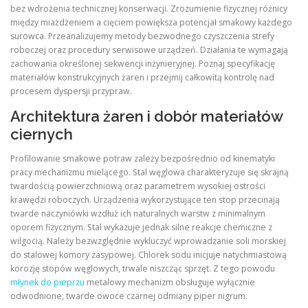
bez wdrożenia technicznej konserwacji. Zrozumienie fizycznej różnicy
między miażdżeniem a cięciem powiększa potencjał smakowy każdego
surowca. Przeanalizujemy metody bezwodnego czyszczenia strefy
roboczej oraz procedury serwisowe urządzeń. Działania te wymagają
zachowania określonej sekwencji inżynieryjnej. Poznaj specyfikację
materiałów konstrukcyjnych żaren i przejmij całkowitą kontrolę nad
procesem dyspersji przypraw.
Architektura żaren i dobór materiałów
ciernych
Profilowanie smakowe potraw zależy bezpośrednio od kinematyki
pracy mechanizmu mielącego. Stal węglowa charakteryzuje się skrajną
twardością powierzchniową oraz parametrem wysokiej ostrości
krawędzi roboczych. Urządzenia wykorzystujące ten stop przecinają
twarde naczyniówki wzdłuż ich naturalnych warstw z minimalnym
oporem fizycznym. Stal wykazuje jednak silne reakcje chemiczne z
wilgocią. Należy bezwzględnie wykluczyć wprowadzanie soli morskiej
do stalowej komory zasypowej. Chlorek sodu inicjuje natychmiastową
korozję stopów węglowych, trwale niszcząc sprzęt. Z tego powodu
młynek do pieprzu
metalowy mechanizm obsługuje wyłącznie
odwodnione, twarde owoce czarnej odmiany piper nigrum.