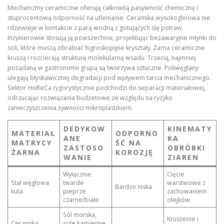
Mechanizmy ceramiczne oferują całkowitą pasywność chemiczną i
stuprocentową odporność na utlenianie. Ceramika wysokoglinowa nie
rdzewieje w kontakcie z parą wodną z gotujących się potraw.
Inżynierowie stosują ją powszechnie, projektując bezawaryjne młynki do
soli, które muszą obrabiać higroskopijne kryształy. Żarna ceramiczne
kruszą i rozcierają strukturę molekularną wsadu. Trzecią, najmniej
pożądaną w gastronomii grupą są tworzywa sztuczne. Poliwęglany
ulegają błyskawicznej degradacji pod wpływem tarcia mechanicznego.
Sektor HoReCa rygorystycznie podchodzi do separacji materiałowej,
odrzucając rozwiązania budżetowe ze względu na ryzyko
zanieczyszczenia żywności mikroplastikiem.
DEDYKOW
KINEMATY
MATERIAŁ
ODPORNO
ANE
KA
MATRYCY
ŚĆ NA
ZASTOSO
OBRÓBKI
ŻARNA
KOROZJĘ
WANIE
ZIAREN
Wyłącznie
Cięcie
Stal węglowa
twarde
warstwowe z
Bardzo niska
kuta
pieprze
zachowaniem
czarne/białe
olejków
Sól morska,
Kruszenie i
Ceramika
sole kamienne,