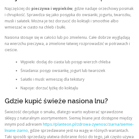
Najczęściej do
pieczywa i wypieków
, gdzie nadaje orzechowy posmak
i chrupkość. Sprawdza się jako posypka do owsianki, jogurtu, twarożku,
musli i sałatek. Można je też dorzucić do koktajli i smoothie albo
wmieszać w ciasto na chleb i bułki.
Nasiona stosuje się w całości lub po zmieleniu. Całe dobrze wyglądają
na wierzchu pieczywa, a zmielone łatwiej rozprowadzić w potrawach i
cieście.
Wypieki: dodaj do ciasta lub posyp wierzch chleba
Śniadania: posyp owsiankę, jogurt lub twarożek
Sałatki i musli: wmieszaj dla tekstury
Napoje: dorzuć łyżkę do koktajlu
Gdzie kupić świeże nasiona lnu?
Świeżość decyduje o smaku, dlatego warto wybierać sprawdzone
sklepy z naturalnym asortymentem. Siemię lniane jest dostępne między
innymi pod adresem
https://planteon.pl/zdrowa-zywnosc/ziarna/siemie-
lniane-ziarno
, gdzie sprzedawane jest na wagę w różnych wariantach.
Taki sposób sprzedaży ułatwia dobranie ilości do tego, jak często używa