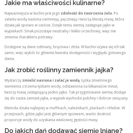
Jakie ma właściwości kulinarne?
Najważniejsza w kuchni jest jego
zdolność do tworzenia żelu
. Po
zalaniu wodą nasiona ciemnieją, pęcznieją i tworzą kleistą masę, która
działa jak spoiwo w cieście. Dzięki temu siemię zastępuje jajko w
wypiekach. Smak pozostaje neutralny i lekko orzechowy, więc nie
zmienia charakteru potrawy.
Dostępne są dwie odmiany, brązowa i złota. W kuchni używa się ich tak
samo, więc wybór to głównie kwestia dostępności i wyglądu gotowego
dania.
Jak zrobić roślinny zamiennik jajka?
Wystarczy
zmielić nasiona i zalać je wodą
. Łyżka zmielonego
siemienia z trzema łyżkami wody, odstawiona na kilkanaście minut,
tworzy masę zastępującą jedno jajko. Tak przygotowane siemię dodaje
się do ciasta zamiast jajka, a wypiek wychodzi pulchny i dobrze związany.
Metoda działa najlepiej w muffinach, naleśnikach, plackach i chlebie. W
przepisach, gdzie jajko jest głównym spoiwem, warto dostroić
proporcje wody do uzyskania właściwej gęstości masy.
Do jakich dań dodawać siemię lniane?