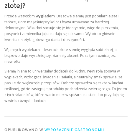
złotej?
Przede wszystkim
wyglądem
. Brązowe siemię jest popularniejsze i
tańsze, złote ma jaśniejszy kolor i bywa uznawane za bardziej
dekoracyjne. W kuchni stosuje się je identycznie, więc do pieczenia,
posypek i zamiennika jajka nadają się tak samo. Wybór to głównie
kwestia estetyki gotowego dania i dostępności.
W jasnych wypiekach i deserach złote siemię wygląda subtelniej, a
brązowe daje wyraźniejszy, ziarnisty akcent. Poza tym różnica jest
niewielka.
Siemię lniane to uniwersalny dodatek do kuchni. Pełni rolę spoiwa w
wypiekach, wzbogaca śniadania i sałatki, a neutralny smak sprawia, że
pasuje do większości przepisów. Dobrze sprawdza się także w kuchni
roślinnej, gdzie zastępuje produkty pochodzenia zwierzęcego. To jeden
z tych składników, które warto mieć w spiżarni na stałe, bo przydają się
w wielu różnych daniach.
OPUBLIKOWANO W
WYPOSAŻENIE GASTRONOMII