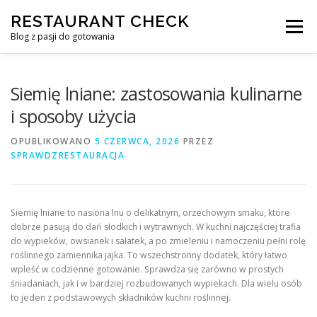
Przejdź
RESTAURANT CHECK
do
Menu
treści
Blog z pasji do gotowania
Siemię lniane: zastosowania kulinarne
i sposoby użycia
OPUBLIKOWANO
5 CZERWCA, 2026
PRZEZ
SPRAWDZRESTAURACJA
Siemię lniane to nasiona lnu o delikatnym, orzechowym smaku, które
dobrze pasują do dań słodkich i wytrawnych. W kuchni najczęściej trafia
do wypieków, owsianek i sałatek, a po zmieleniu i namoczeniu pełni rolę
roślinnego zamiennika jajka. To wszechstronny dodatek, który łatwo
wpleść w codzienne gotowanie. Sprawdza się zarówno w prostych
śniadaniach, jak i w bardziej rozbudowanych wypiekach. Dla wielu osób
to jeden z podstawowych składników kuchni roślinnej.