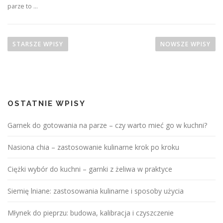
parze to …
N
a
STARSZE WPISY
NOWSZE WPISY
w
i
g
a
OSTATNIE WPISY
c
j
Garnek do gotowania na parze – czy warto mieć go w kuchni?
a
p
Nasiona chia – zastosowanie kulinarne krok po kroku
o
Ciężki wybór do kuchni – garnki z żeliwa w praktyce
w
p
Siemię lniane: zastosowania kulinarne i sposoby użycia
i
s
Młynek do pieprzu: budowa, kalibracja i czyszczenie