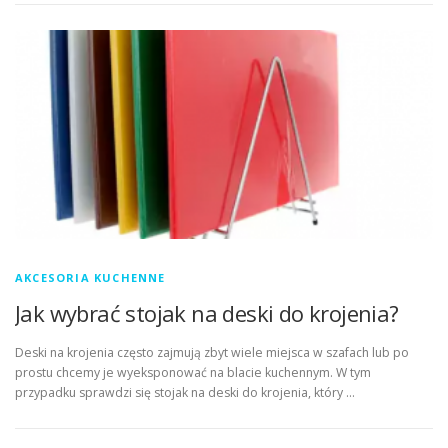
AKCESORIA KUCHENNE
Jak wybrać stojak na deski do krojenia?
Deski na krojenia często zajmują zbyt wiele miejsca w szafach lub po
prostu chcemy je wyeksponować na blacie kuchennym. W tym
przypadku sprawdzi się stojak na deski do krojenia, który …