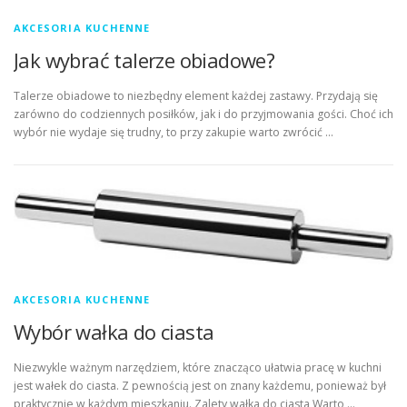
AKCESORIA KUCHENNE
Jak wybrać talerze obiadowe?
Talerze obiadowe to niezbędny element każdej zastawy. Przydają się
zarówno do codziennych posiłków, jak i do przyjmowania gości. Choć ich
wybór nie wydaje się trudny, to przy zakupie warto zwrócić …
AKCESORIA KUCHENNE
Wybór wałka do ciasta
Niezwykle ważnym narzędziem, które znacząco ułatwia pracę w kuchni
jest wałek do ciasta. Z pewnością jest on znany każdemu, ponieważ był
praktycznie w każdym mieszkaniu. Zalety wałka do ciasta Warto …