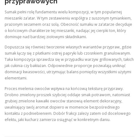
przyprawowych
Sumak pełni rolę fundamentu wielu kompozycji, w tym popularnej
mieszanki za’atar. W tym zestawieniu współgra z suszonym tymiankiem,
prażonym sezamem oraz solą. Obecność sumaku w za’atarze decyduje
o końcowym charakterze tej mieszanki, nadając jej cierpki ton, który
dominuje nad bardziej ziołowymi składnikami.
Dopuszcza się również tworzenie własnych wariantów przypraw, gdzie
sumak łączy się z płatkami ostrej papryki lub czosnkiem granulowanym.
Taka kompozycja sprawdza się w przypadku warzyw grillowanych, takich
jak cukinia czy bakłażan. Odpowiednie proporcje pozwalają uniknąć
dominacji kwasowości, utrzymując balans pomiędzy wszystkimi użytymi
elementami.
Proces mielenia owoców wpływa na końcową teksturę przyprawy.
Drobno zmielony proszek szybciej oddaje smak potrawom, natomiast
grubiej zmielone kawałki owoców stanowią element dekoracyjny,
uwalniający swój aromat dopiero w momencie bezpośredniego
kontaktu z podniebieniem. Dobór frakcji zależy zatem od docelowego
efektu, jaki kucharz zamierza osiągnąć w konkretnym daniu.