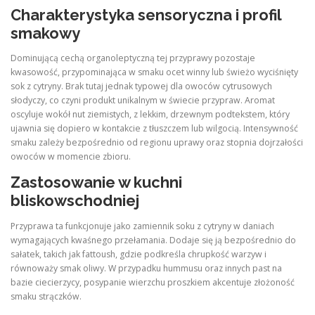
Charakterystyka sensoryczna i profil
smakowy
Dominującą cechą organoleptyczną tej przyprawy pozostaje
kwasowość, przypominająca w smaku ocet winny lub świeżo wyciśnięty
sok z cytryny. Brak tutaj jednak typowej dla owoców cytrusowych
słodyczy, co czyni produkt unikalnym w świecie przypraw. Aromat
oscyluje wokół nut ziemistych, z lekkim, drzewnym podtekstem, który
ujawnia się dopiero w kontakcie z tłuszczem lub wilgocią. Intensywność
smaku zależy bezpośrednio od regionu uprawy oraz stopnia dojrzałości
owoców w momencie zbioru.
Zastosowanie w kuchni
bliskowschodniej
Przyprawa ta funkcjonuje jako zamiennik soku z cytryny w daniach
wymagających kwaśnego przełamania. Dodaje się ją bezpośrednio do
sałatek, takich jak fattoush, gdzie podkreśla chrupkość warzyw i
równoważy smak oliwy. W przypadku hummusu oraz innych past na
bazie ciecierzycy, posypanie wierzchu proszkiem akcentuje złożoność
smaku strączków.