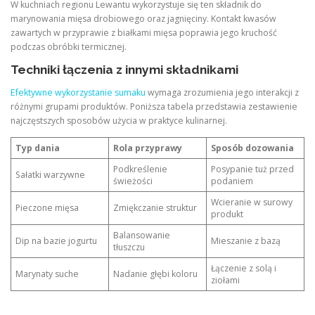
W kuchniach regionu Lewantu wykorzystuje się ten składnik do
marynowania mięsa drobiowego oraz jagnięciny. Kontakt kwasów
zawartych w przyprawie z białkami mięsa poprawia jego kruchość
podczas obróbki termicznej.
Techniki łączenia z innymi składnikami
Efektywne wykorzystanie sumaku
wymaga zrozumienia jego interakcji z
różnymi grupami produktów. Poniższa tabela przedstawia zestawienie
najczęstszych sposobów użycia w praktyce kulinarnej.
Typ dania
Rola przyprawy
Sposób dozowania
Podkreślenie
Posypanie tuż przed
Sałatki warzywne
świeżości
podaniem
Wcieranie w surowy
Pieczone mięsa
Zmiękczanie struktur
produkt
Balansowanie
Dip na bazie jogurtu
Mieszanie z bazą
tłuszczu
Łączenie z solą i
Marynaty suche
Nadanie głębi koloru
ziołami