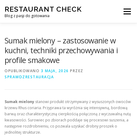
Przejdź
RESTAURANT CHECK
do
Menu
treści
Blog z pasji do gotowania
Sumak mielony – zastosowanie w
kuchni, techniki przechowywania i
profile smakowe
OPUBLIKOWANO
3 MAJA, 2026
PRZEZ
SPRAWDZRESTAURACJA
Sumak mielony
stanowi produkt otrzymywany z wysuszonych owoców
krzewu Rhus coriaria. Przyprawa ta wyróżnia się intensywną, bordową
barwą oraz charakterystyczną cierpkością połączoną z wyczuwalną nutą
kwasowości. Surowiec po zbiorach poddaje się procesowi suszenia, a
następnie rozdrobnieniu, co pozwala uzyskać drobny proszek o
jednolitej strukturze.